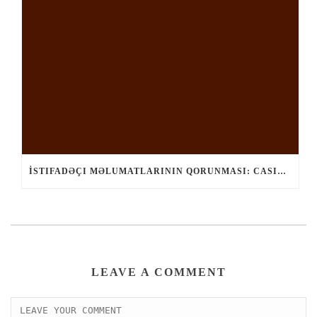
İSTIFADƏÇI MƏLUMATLARININ QORUNMASI: CASINO SAYTLARINDA GÜVENLIK ÖNLEMLERI
LEAVE A COMMENT