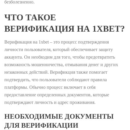
безболезненно.
ЧТО ТАКОЕ
ВЕРИФИКАЦИЯ НА 1XBET?
Верификация на 1xbet – это процесс подтверждения
личности пользователя, который обеспечивает защиту
аккаунта. Он необходим для того, чтобы предотвратить
возможность мошенничества, отмывания денег и других
незаконных действий. Верификция также помогает
подтвердить, что пользователи соблюдают правила
платформы. Обычно процесс включает в себя
предоставление определенных документов, которые
подтверждают личность и адрес проживания.
НЕОБХОДИМЫЕ ДОКУМЕНТЫ
ДЛЯ ВЕРИФИКАЦИИ