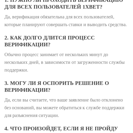
1. НУЖНО ЛИ ПРОХОДИТЬ ВЕРИФИКАЦИЮ
ДЛЯ ВСЕХ ПОЛЬЗОВАТЕЛЕЙ 1XBET?
Да, верификация обязательна для всех пользователей,
которые планируют совершать ставки и выводить средства.
2. КАК ДОЛГО ДЛИТСЯ ПРОЦЕСС
ВЕРИФИКАЦИИ?
Обычно процесс занимает от нескольких минут до
нескольких дней, в зависимости от загруженности службы
поддержки.
3. МОГУ ЛИ Я ОСПОРИТЬ РЕШЕНИЕ О
ВЕРИФИКАЦИИ?
Да, если вы считаете, что ваше заявление было отклонено
без оснований, вы можете обратиться к службе поддержки
для разъяснения ситуации.
4. ЧТО ПРОИЗОЙДЕТ, ЕСЛИ Я НЕ ПРОЙДУ