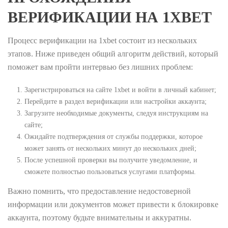
ВЕРИФИКАЦИИ НА 1XBET
Процесс верификации на 1xbet состоит из нескольких
этапов. Ниже приведен общий алгоритм действий, который
поможет вам пройти интервью без лишних проблем:
Зарегистрироваться на сайте 1xbet и войти в личный кабинет;
Перейдите в раздел верификации или настройки аккаунта;
Загрузите необходимые документы, следуя инструкциям на
сайте;
Ожидайте подтверждения от службы поддержки, которое
может занять от нескольких минут до нескольких дней;
После успешной проверки вы получите уведомление, и
сможете полностью пользоваться услугами платформы.
Важно помнить, что предоставление недостоверной
информации или документов может привести к блокировке
аккаунта, поэтому будьте внимательны и аккуратны.