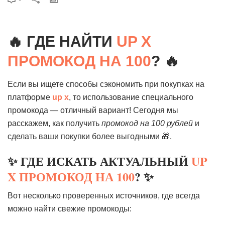
🔥 ГДЕ НАЙТИ
UP X
ПРОМОКОД НА 100
? 🔥
Если вы ищете способы сэкономить при покупках на
платформе
up x
, то использование специального
промокода — отличный вариант! Сегодня мы
расскажем, как получить
промокод на 100 рублей
и
сделать ваши покупки более выгодными 🎁.
✨ ГДЕ ИСКАТЬ АКТУАЛЬНЫЙ
UP
X ПРОМОКОД НА 100
? ✨
Вот несколько проверенных источников, где всегда
можно найти свежие промокоды: