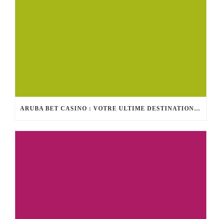
ARUBA BET CASINO : VOTRE ULTIME DESTINATION DE DIVERTISSEMENT EN INTERNET DE FIABILITÉ